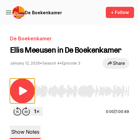
+ Follow
De Boekenkamer
De Boekenkamer
Ellis Meeusen in De Boekenkamer
Share
January 12, 2026
•
Season 4
•
Episode 3
Use Left/Right to seek, Home/End to jump to st
0:00
|
1:00:49
Show Notes