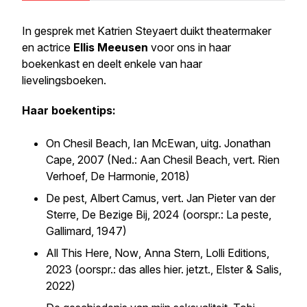
In gesprek met Katrien Steyaert duikt theatermaker
en actrice
Ellis Meeusen
voor ons in haar
boekenkast en deelt enkele van haar
lievelingsboeken.
Haar boekentips:
On Chesil Beach
, Ian McEwan, uitg. Jonathan
Cape, 2007 (Ned.:
Aan Chesil Beach
, vert. Rien
Verhoef, De Harmonie, 2018)
De pest
, Albert Camus, vert. Jan Pieter van der
Sterre, De Bezige Bij, 2024 (oorspr.:
La peste
,
Gallimard, 1947)
All This Here, Now
, Anna Stern, Lolli Editions,
2023 (oorspr.:
das alles hier. jetzt.
, Elster & Salis,
2022)