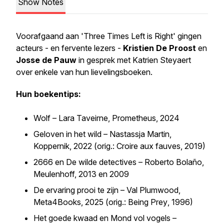
Show Notes
Voorafgaand aan 'Three Times Left is Right' gingen
acteurs - en fervente lezers -
Kristien De Proost
en
Josse de Pauw
in gesprek met Katrien Steyaert
over enkele van hun lievelingsboeken.
Hun boekentips:
Wolf –
Lara Taveirne, Prometheus, 2024
Geloven in het wild –
Nastassja Martin,
Koppernik, 2022 (orig.:
Croire aux fauves,
2019)
2666
en
De wilde detectives
– Roberto Bolaño,
Meulenhoff, 2013 en 2009
De ervaring prooi te zijn
– Val Plumwood,
Meta4Books, 2025 (orig.:
Being Prey
, 1996)
Het goede kwaad
en
Mond vol vogels
–