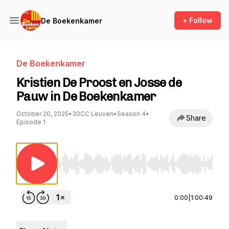
+ Follow
De Boekenkamer
De Boekenkamer
Kristien De Proost en Josse de
Pauw in De Boekenkamer
October 20, 2025
•
30CC Leuven
•
Season 4
•
Share
Episode 1
Use Left/Right to seek, Home/End to jump to st
0:00
|
1:00:49