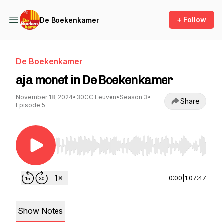
+ Follow
De Boekenkamer
De Boekenkamer
aja monet in De Boekenkamer
November 18, 2024
•
30CC Leuven
•
Season 3
•
Share
Episode 5
Use Left/Right to seek, Home/End to jump to st
0:00
|
1:07:47
Show Notes